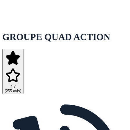
GROUPE QUAD ACTION
4,7
(
255 avis
)