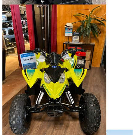
Quad enfant polaris outlaw 110 efi
3 999 €
Prix: 3 999 €.
Motos
Catégorie : Motos.
Marcilloles 38260
Située à Marcilloles 38260.
mardi dernier à 13:15
Date de dépôt : mardi dernier à 13:15.
Afficher plus d’annonces
Photos de l’entreprise
Voir les photos