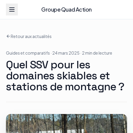
Groupe Quad Action
Groupe Quad Action
Retour aux actualités
Accueil
Guides et comparatifs
· 24 mars 2025
· 2 min de lecture
RZR
Quel SSV pour les
ATV
domaines skiables et
stations de montagne ?
RGR
Tous les modèles
Actualités