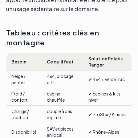
un usage sédentaire sur le domaine.
Tableau : critères clés en
montagne
Solution Polaris
Besoin
Ce qu'il faut
Ranger
Neige /
4x4, blocage
✔ 4x4 + VersaTrac
pentes
diff
Froid /
cabine
✔ cabines & kits
confort
chauffée
hiver
Charge /
couple à bas
✔ ProStar / Kinetic
traction
régime
SAV et pièces
Disponibilité
✔ Rhône-Alpes
en local