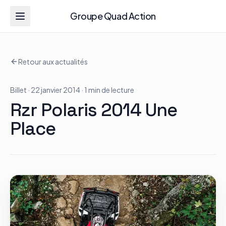
Groupe Quad Action
Groupe Quad Action
Retour aux actualités
Accueil
Billet
· 22 janvier 2014
· 1 min de lecture
RZR
Rzr Polaris 2014 Une
ATV
Place
RGR
Tous les modèles
Actualités