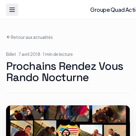
Groupe Quad Action
Groupe Quad Act
Retour aux actualités
Accueil
Billet
· 7 avril 2018
· 1 min de lecture
RZR
Prochains Rendez Vous
ATV
Rando Nocturne
RGR
Tous les modèles
Actualités