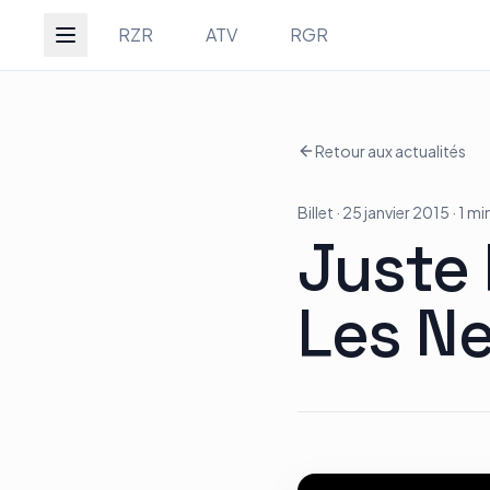
Groupe Quad Action
RZR
ATV
RGR
Retour aux actualités
Accueil
Billet
· 25 janvier 2015
· 1 mi
RZR
Juste
Les N
ATV
RGR
Tous les modèles