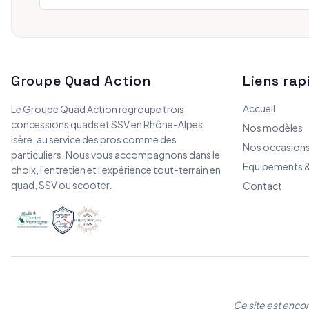
Groupe Quad Action
Liens rap
Accueil
Le Groupe Quad Action regroupe trois
concessions quads et SSV en Rhône-Alpes
Nos modèles
Isère, au service des pros comme des
Nos occasion
particuliers. Nous vous accompagnons dans le
Equipements &
choix, l'entretien et l'expérience tout-terrain en
quad, SSV ou scooter.
Contact
Ce site est enco