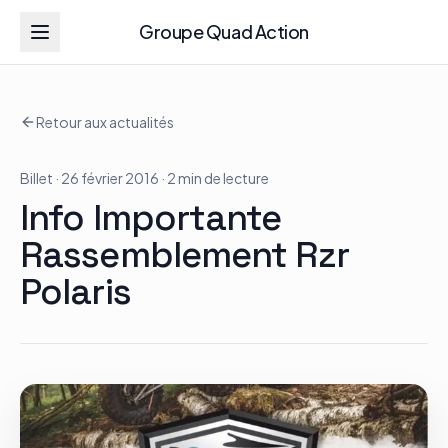
Groupe Quad Action
Groupe Quad Action
Retour aux actualités
Accueil
Billet
· 26 février 2016
· 2 min de lecture
RZR
Info Importante
ATV
Rassemblement Rzr
Polaris
RGR
Tous les modèles
Actualités