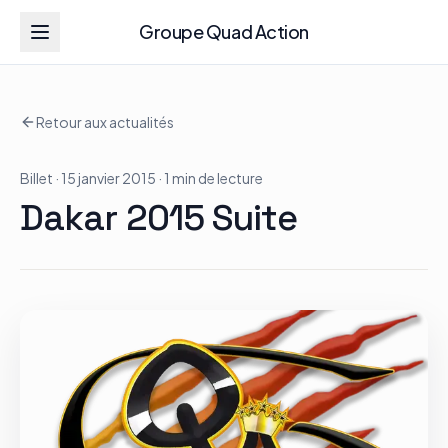
Groupe Quad Action
Groupe Quad Action
Retour aux actualités
Accueil
Billet
· 15 janvier 2015
· 1 min de lecture
RZR
Dakar 2015 Suite
ATV
RGR
Tous les modèles
Actualités