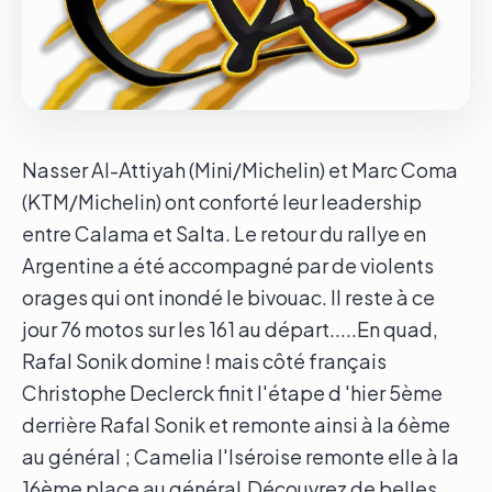
Le groupe
Contact
Nasser Al-Attiyah (Mini/Michelin) et Marc Coma
(KTM/Michelin) ont conforté leur leadership
entre Calama et Salta. Le retour du rallye en
Argentine a été accompagné par de violents
orages qui ont inondé le bivouac. Il reste à ce
jour 76 motos sur les 161 au départ.....En quad,
Rafal Sonik domine ! mais côté français
Christophe Declerck finit l'étape d 'hier 5ème
derrière Rafal Sonik et remonte ainsi à la 6ème
au général ; Camelia l'Iséroise remonte elle à la
16ème place au général.Découvrez de belles