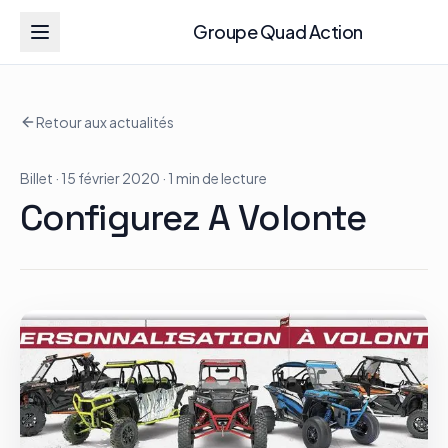
Groupe Quad Action
Groupe Quad Action
Retour aux actualités
Accueil
Billet
· 15 février 2020
· 1 min de lecture
RZR
Configurez A Volonte
ATV
RGR
Tous les modèles
Actualités