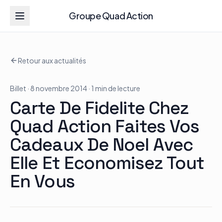
Groupe Quad Action
Groupe Quad Action
Retour aux actualités
Accueil
Billet
· 8 novembre 2014
· 1 min de lecture
RZR
Carte De Fidelite Chez
ATV
Quad Action Faites Vos
Cadeaux De Noel Avec
RGR
Elle Et Economisez Tout
En Vous
Tous les modèles
Actualités