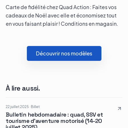
Carte de fidélité chez Quad Action : Faites vos
Le groupe
cadeaux de Noël avec elle et économisez tout
en vous faisant plaisir ! Conditions en magasin.
Contact
Découvrir nos modèles
À lire aussi.
22 juillet 2025
·
Billet
Bulletin hebdomadaire : quad, SSV et
tourisme d’aventure motorisé (14-20
juillet 2025)