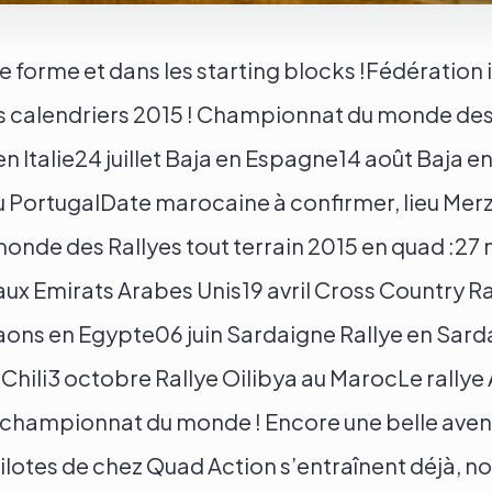
ne forme et dans les starting blocks !Fédération
s calendriers 2015 ! Championnat du monde de
 en Italie24 juillet Baja en Espagne14 août Baja 
 PortugalDate marocaine à confirmer, lieu Mer
nde des Rallyes tout terrain 2015 en quad :27
ux Emirats Arabes Unis19 avril Cross Country Ra
raons en Egypte06 juin Sardaigne Rallye en Sar
Chili3 octobre Rallye Oilibya au MarocLe rallye
e championnat du monde ! Encore une belle aven
ilotes de chez Quad Action s’entraînent déjà, n