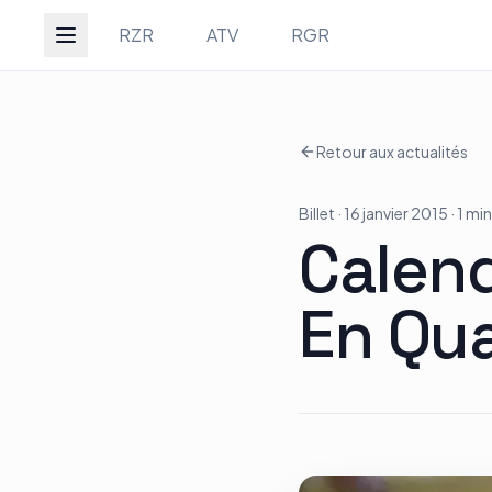
Groupe Quad Action
RZR
ATV
RGR
Retour aux actualités
Accueil
Billet
· 16 janvier 2015
· 1 mi
RZR
Calend
En Qu
ATV
RGR
Tous les modèles