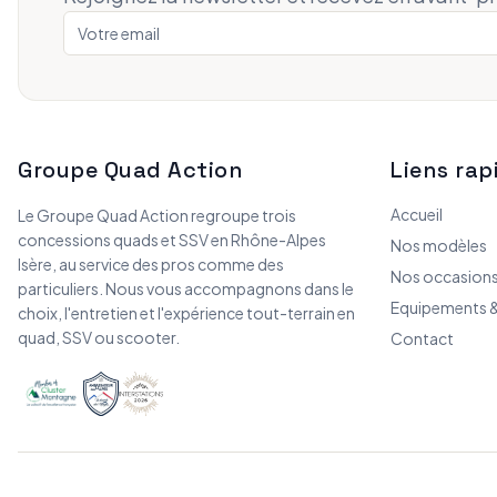
Groupe Quad Action
Liens rap
Accueil
Le Groupe Quad Action regroupe trois
concessions quads et SSV en Rhône-Alpes
Nos modèles
Isère, au service des pros comme des
Nos occasion
particuliers. Nous vous accompagnons dans le
Equipements &
choix, l'entretien et l'expérience tout-terrain en
quad, SSV ou scooter.
Contact