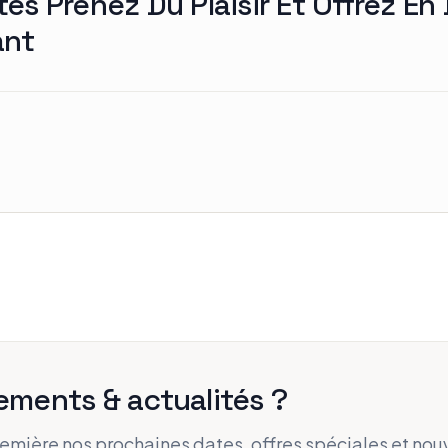
es Prenez Du Plaisir Et Offrez En
ant
ements & actualités ?
remière nos prochaines dates, offres spéciales et nou