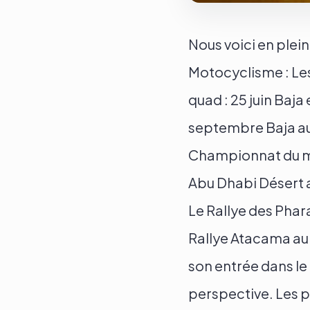
Nous voici en plei
Motocyclisme : Le
quad : 25 juin Baja
septembre Baja au
Championnat du mo
Abu Dhabi Désert a
Le Rallye des Pha
Rallye Atacama au 
son entrée dans l
perspective. Les p