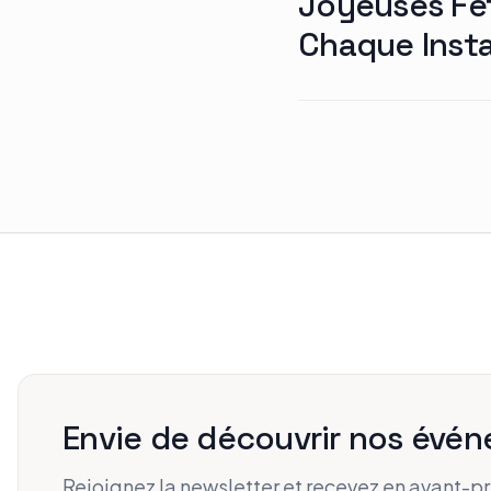
Joyeuses Fet
Chaque Inst
Envie de découvrir nos évén
Rejoignez la newsletter et recevez en avant-p