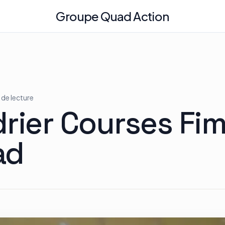
Groupe Quad Action
n de lecture
rier Courses Fi
ad