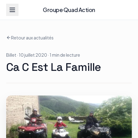
Groupe Quad Action
Groupe Quad Action
Retour aux actualités
Accueil
Billet
· 10 juillet 2020
· 1 min de lecture
RZR
Ca C Est La Famille
ATV
RGR
Tous les modèles
Actualités