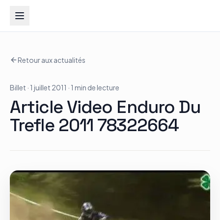
Groupe Quad Action
Retour aux actualités
Accueil
Billet
· 1 juillet 2011
· 1 min de lecture
RZR
Article Video Enduro Du
ATV
Trefle 2011 78322664
RGR
Tous les modèles
Actualités