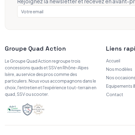
Rejoignez la newsletter et recevez en avant-p
Groupe Quad Action
Liens rap
Accueil
Le Groupe Quad Action regroupe trois
concessions quads et SSV en Rhône-Alpes
Nos modèles
Isère, au service des pros comme des
Nos occasion
particuliers. Nous vous accompagnons dans le
Equipements &
choix, l'entretien et l'expérience tout-terrain en
quad, SSV ou scooter.
Contact