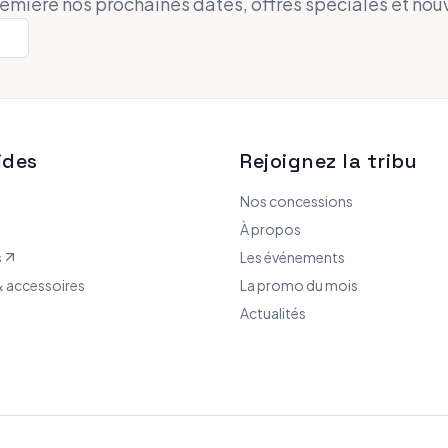
remière nos prochaines dates, offres spéciales et nou
ides
Rejoignez la tribu
Nos concessions
À propos
s
Les événements
 accessoires
La promo du mois
Actualités