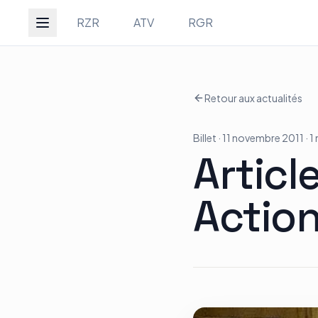
Groupe Quad Action
RZR
ATV
RGR
Retour aux actualités
Accueil
Billet
· 11 novembre 2011
· 1
RZR
Articl
Actio
ATV
RGR
Tous les modèles