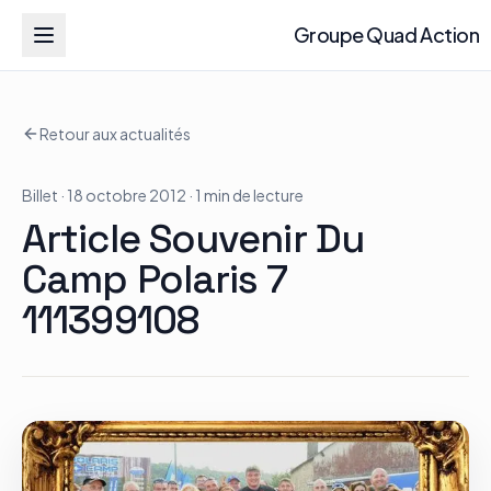
Groupe Quad Action
Groupe Quad Action
Retour aux actualités
Accueil
Billet
· 18 octobre 2012
· 1 min de lecture
RZR
Article Souvenir Du
ATV
Camp Polaris 7
111399108
RGR
Tous les modèles
Actualités