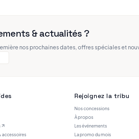
ements & actualités ?
remière nos prochaines dates, offres spéciales et nou
ides
Rejoignez la tribu
Nos concessions
À propos
s
Les événements
 accessoires
La promo du mois