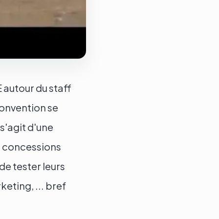
autour du staff
convention se
 s'agit d'une
40 concessions
de tester leurs
eting, ... bref