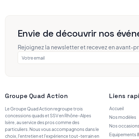
Envie de découvrir nos évén
Rejoignez la newsletter et recevez en avant-p
Groupe Quad Action
Liens rap
Accueil
Le Groupe Quad Action regroupe trois
concessions quads et SSV en Rhône-Alpes
Nos modèles
Isère, au service des pros comme des
Nos occasion
particuliers. Nous vous accompagnons dans le
Equipements &
choix, l'entretien et l'expérience tout-terrain en