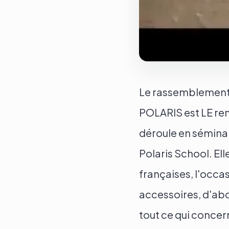
Le rassemblement 
POLARIS est LE ren
déroule en séminair
Polaris School. Ell
françaises, l'occa
accessoires, d'abo
tout ce qui concer