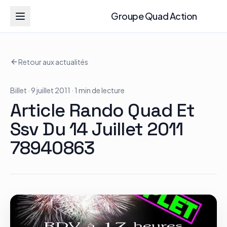
Groupe Quad Action
Groupe Quad Action
Retour aux actualités
Accueil
Billet
· 9 juillet 2011
· 1 min de lecture
RZR
Article Rando Quad Et
ATV
Ssv Du 14 Juillet 2011
78940863
RGR
Tous les modèles
Actualités