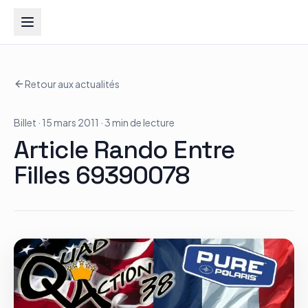
Groupe Quad Action
Retour aux actualités
Accueil
Billet
· 15 mars 2011
· 3 min de lecture
RZR
Article Rando Entre
ATV
Filles 69390078
RGR
Tous les modèles
Actualités