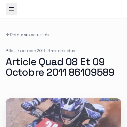
Groupe Quad Action
Retour aux actualités
Accueil
Billet
· 7 octobre 2011
· 3 min de lecture
RZR
Article Quad 08 Et 09
ATV
Octobre 2011 86109589
RGR
Tous les modèles
Actualités