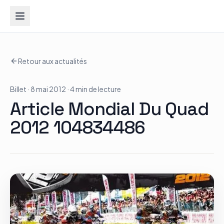
Groupe Quad Action
Retour aux actualités
Accueil
Billet
· 8 mai 2012
· 4 min de lecture
RZR
Article Mondial Du Quad
ATV
2012 104834486
RGR
Tous les modèles
Actualités