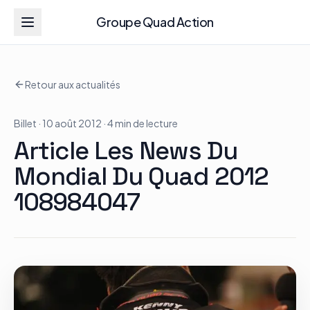
Groupe Quad Action
Groupe Quad Action
Retour aux actualités
Accueil
Billet
· 10 août 2012
· 4 min de lecture
RZR
Article Les News Du
ATV
Mondial Du Quad 2012
108984047
RGR
Tous les modèles
Actualités