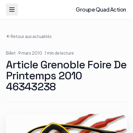
Groupe Quad Action
Groupe Quad Action
Retour aux actualités
Accueil
Billet
· 9 mars 2010
· 1 min de lecture
RZR
Article Grenoble Foire De
ATV
Printemps 2010
46343238
RGR
Tous les modèles
Actualités