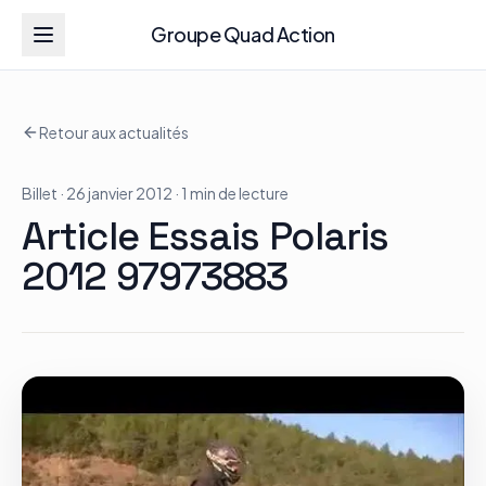
Groupe Quad Action
Groupe Quad Action
Retour aux actualités
Accueil
Billet
· 26 janvier 2012
· 1 min de lecture
RZR
Article Essais Polaris
ATV
2012 97973883
RGR
Tous les modèles
Actualités