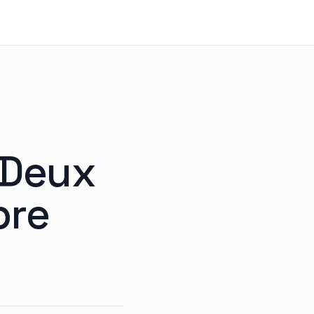
 Deux
bre