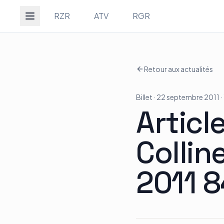
Groupe Quad Action
RZR
ATV
RGR
Retour aux actualités
Accueil
Billet
· 22 septembre 2011
·
RZR
Articl
Collin
ATV
2011 
RGR
Tous les modèles