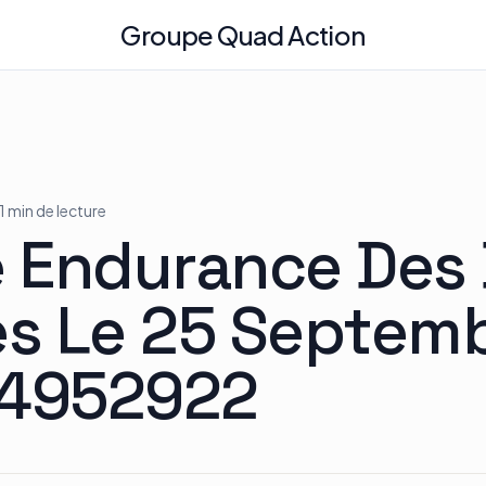
Groupe Quad Action
 1 min de lecture
e Endurance Des
es Le 25 Septem
84952922