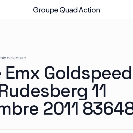
Groupe Quad Action
 min de lecture
le Emx Goldspee
 Rudesberg 11
mbre 2011 8364