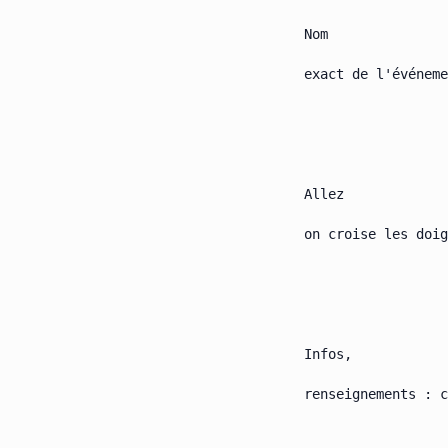
    Nom

    exact de l'événeme
    Allez

    on croise les doig
    Infos,

    renseignements : c