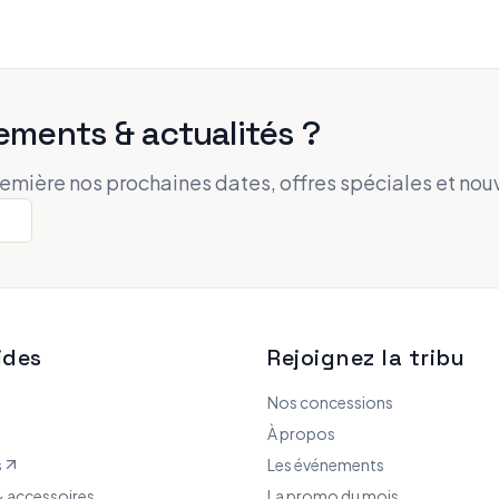
ements & actualités ?
remière nos prochaines dates, offres spéciales et nou
ides
Rejoignez la tribu
Nos concessions
À propos
s
Les événements
 accessoires
La promo du mois