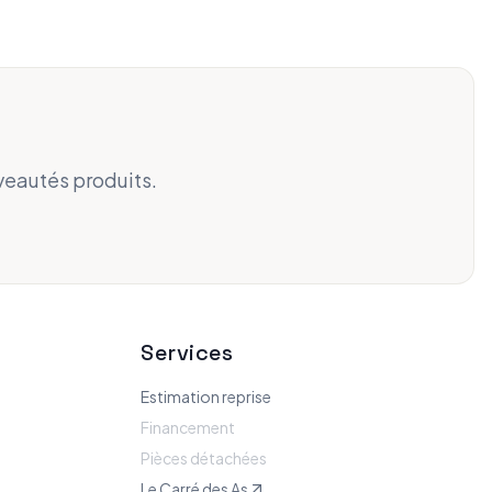
veautés produits.
Services
Estimation reprise
Financement
Pièces détachées
Le Carré des As