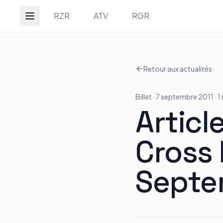
Groupe Quad Action
RZR
ATV
RGR
Retour aux actualités
Accueil
Billet
· 7 septembre 2011
· 1
RZR
Artic
Cross
ATV
Septe
RGR
Tous les modèles