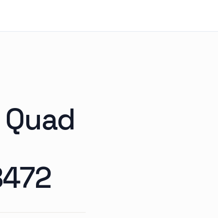
d Quad
8472