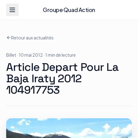
Groupe Quad Action
Groupe Quad Action
Retour aux actualités
Accueil
Billet
· 10 mai 2012
· 1 min de lecture
RZR
Article Depart Pour La
ATV
Baja Iraty 2012
104917753
RGR
Tous les modèles
Actualités