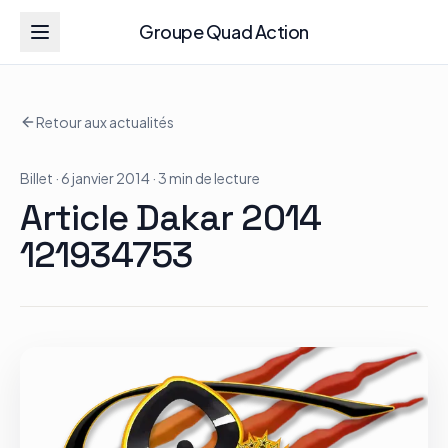
Groupe Quad Action
Groupe Quad Action
Retour aux actualités
Accueil
Billet
· 6 janvier 2014
· 3 min de lecture
RZR
Article Dakar 2014
ATV
121934753
RGR
Tous les modèles
Actualités