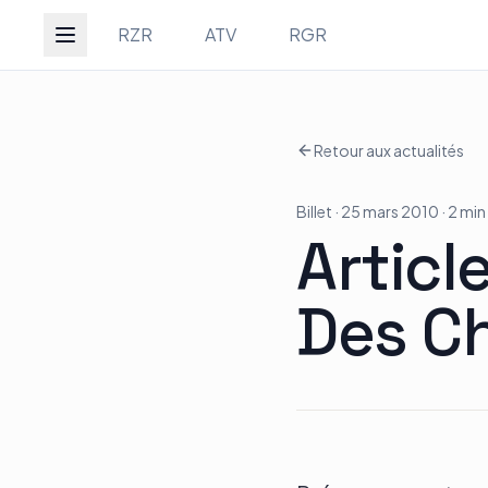
Groupe Quad Action
RZR
ATV
RGR
Retour aux actualités
Accueil
Billet
· 25 mars 2010
· 2 min
RZR
Articl
Des C
ATV
RGR
Tous les modèles