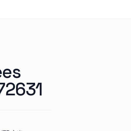
ees
72631