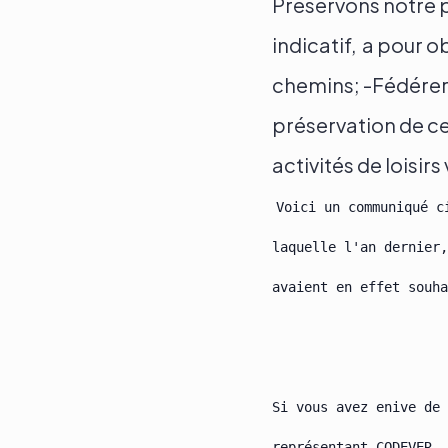
Préservons notre p
indicatif, a pour o
chemins; -Fédérer 
Actualités
préservation de cet
activités de loisirs
Le groupe
Voici un communiqué c
Contact
laquelle l'an dernier,
avaient en effet souha
Si vous avez enive de 
représentant CODEVER.
