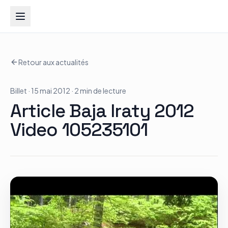
Groupe Quad Action
Retour aux actualités
Accueil
Billet
· 15 mai 2012
· 2 min de lecture
RZR
Article Baja Iraty 2012
ATV
Video 105235101
RGR
Tous les modèles
Actualités