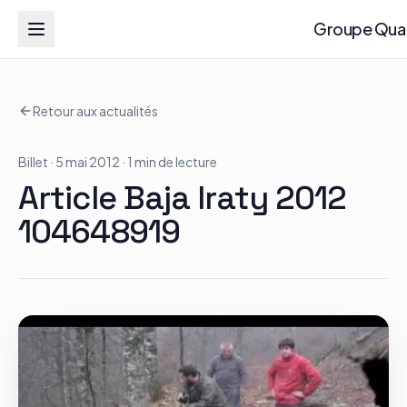
Groupe Quad Action
Groupe Qua
Retour aux actualités
Accueil
Billet
· 5 mai 2012
· 1 min de lecture
RZR
Article Baja Iraty 2012
ATV
104648919
RGR
Tous les modèles
Actualités