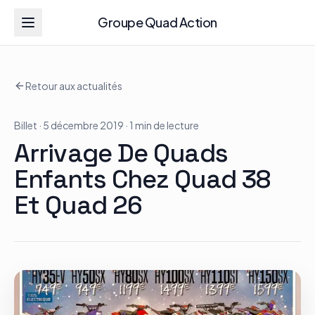
Groupe Quad Action
Groupe Quad Action
Retour aux actualités
Accueil
Billet
· 5 décembre 2019
· 1 min de lecture
RZR
Arrivage De Quads
ATV
Enfants Chez Quad 38
Et Quad 26
RGR
Tous les modèles
Actualités