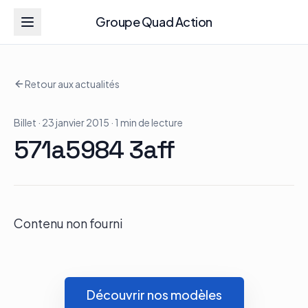
Groupe Quad Action
Groupe Quad Action
Retour aux actualités
Accueil
Billet
· 23 janvier 2015
· 1 min de lecture
RZR
571a5984 3aff
ATV
RGR
Contenu non fourni
Tous les modèles
Découvrir nos modèles
Actualités