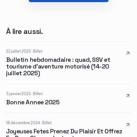
Le groupe
À lire aussi.
Contact
22 juillet 2025
·
Billet
Bulletin hebdomadaire : quad, SSV et
tourisme d’aventure motorisé (14-20
juillet 2025)
3 janvier 2025
·
Billet
Bonne Annee 2025
18 décembre 2024
·
Billet
Joyeuses Fetes Prenez Du Plaisir Et Offrez