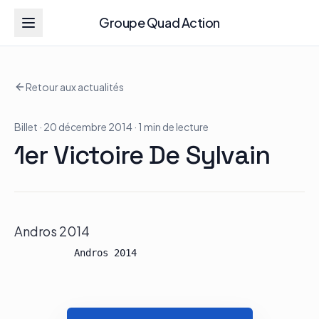
Groupe Quad Action
Groupe Quad Action
Retour aux actualités
Accueil
Billet
· 20 décembre 2014
· 1 min de lecture
RZR
1er Victoire De Sylvain
ATV
RGR
Andros 2014
Tous les modèles
Actualités